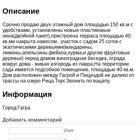
Описание
Срочно продаю двух-этажный дом площадью 150 кв.м с
удобствами, установлены новые пластиковые
окна(двойной пакет),пристроена терраса площадью 40
кв.ми накрыта навесом , участок с садом 25 соток с
экзотическими деревьями(мандарины,
лимоны,апельсины,фейхоа,хурма,и другие фруктовые
деревья) перед домом виноградная беседка, ограда
вокруг дома - живая изгородь из лавра.На территории
сада имеется подсобное помещение, площадью 40 кв.м.
Дом расположен между Гагрой и Пицундой не далеко от
трассы на озеро Рица.Торг.Звонить по вацапу.
Информация
Город:
Гагра
Добавить комментарий
Имя