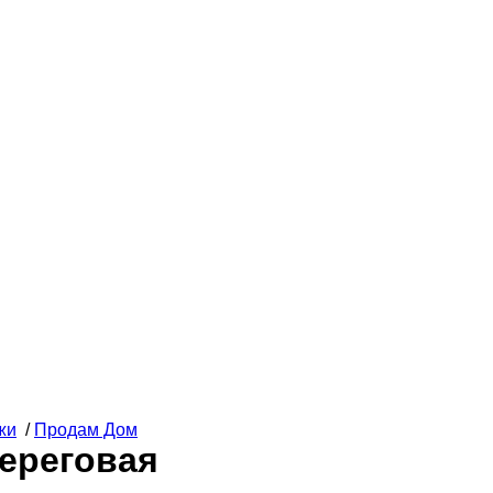
жи
/
Продам Дом
ереговая