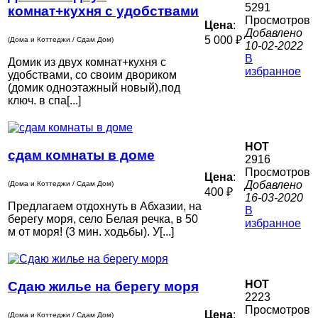
5291
комнат+кухня с удобствами
Просмотров
Цена
:
Добавлено
5 000 ₽
(Дома и Коттеджи / Сдам Дом)
10-02-2022
В
Домик из двух комнат+кухня с
избранное
удобствами, со своим двориком
(домик одноэтажный новый),под
ключ. в спа[...]
HOT
сдам комнаты в доме
2916
Просмотров
Цена
:
Добавлено
(Дома и Коттеджи / Сдам Дом)
400 ₽
16-03-2020
Предлагаем отдохнуть в Абхазии, на
В
берегу моря, село Белая речка, в 50
избранное
м от моря! (3 мин. ходьбы). У[...]
HOT
Сдаю жилье на берегу моря
2223
Просмотров
Цена
:
(Дома и Коттеджи / Сдам Дом)