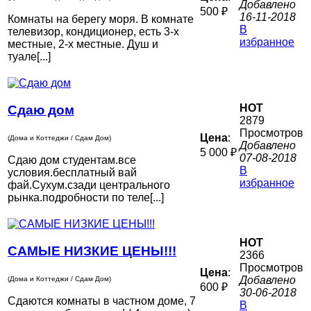
Добавлено
500 ₽
16-11-2018
Комнаты на берегу моря. В комнате
В
телевизор, кондиционер, есть 3-х
избранное
местные, 2-х местные. Душ и
туале[...]
HOT
Сдаю дом
2879
Просмотров
Цена
:
(Дома и Коттеджи / Сдам Дом)
Добавлено
5 000 ₽
07-08-2018
Сдаю дом студентам.все
В
условия.бесплатный вай
избранное
фай.Сухум.сзади центрального
рынка.подробности по теле[...]
HOT
САМЫЕ НИЗКИЕ ЦЕНЫ!!!
2366
Просмотров
Цена
:
Добавлено
(Дома и Коттеджи / Сдам Дом)
600 ₽
30-06-2018
Сдаются комнаты в частном доме, 7
В