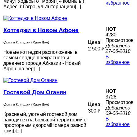
минут ходьбы от моря! ( 4 комнаты)
избранное
Адрес: г Гагра, ул Интернацион[...]
HOT
Коттеджи в Новом Афоне
4280
Просмотров
Цена
:
(Дома и Коттеджи / Сдам Дом)
Добавлено
2 500 ₽
27-06-2018
Новые коттеджи расположены в
В
самом сердце прекрасного и
избранное
древнего города Абхазии - Новый
Афон, на бер[...]
HOT
Гостевой Дом Оганян
3728
Просмотров
Цена
:
(Дома и Коттеджи / Сдам Дом)
Добавлено
300 ₽
09-06-2018
Красивый, уютный гостевой дом
В
находится на большой территории с
избранное
просторным двором!Номера разной
комф[...]