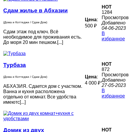
HOT
Сдам жилье в Абхазии
1284
Просмотров
Цена
:
Добавлено
(Дома и Коттеджи / Сдам Дом)
500 ₽
04-06-2023
Сдам этаж под ключ. Всё
В
необходимое для проживания есть.
избранное
До моря 20 мин пешком.[...]
HOT
Турбаза
872
Просмотров
Цена
:
(Дома и Коттеджи / Сдам Дом)
Добавлено
4 000 ₽
27-05-2023
АБХАЗИЯ. Сдается дом с участком.
В
Ванна и кухня расположена
избранное
отдельно от комнат. Все удобства
имеютс[...]
Домик из двух
HOT