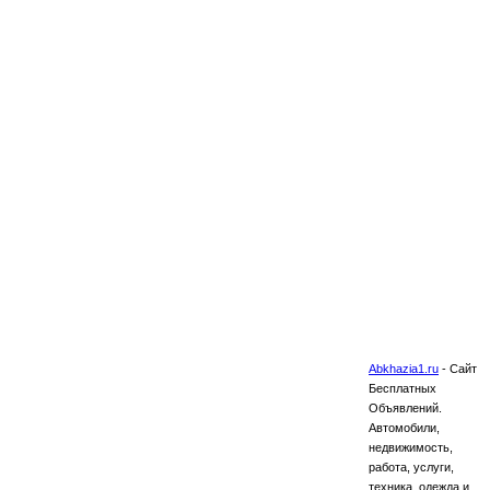
Abkhazia1.ru
-
Сайт
Бесплатных
Объявлений.
Автомобили,
недвижимость,
работа, услуги,
техника, одежда и