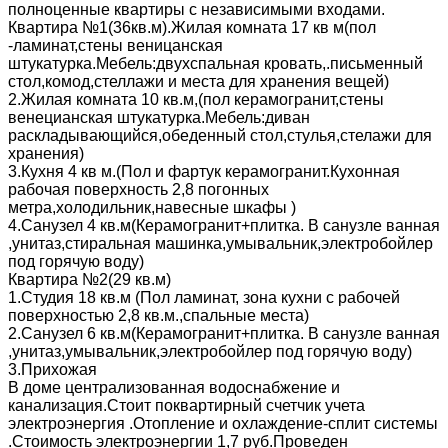
полноценные квартиры с независимыми входами.
Квартира №1(36кв.м).Жилая комната 17 кв м(пол
-ламинат,стены веницанская
штукатурка.Мебель:двухспальная кровать,.письменный
стол,комод,стеллажи и места для хранения вещей)
2.Жилая комната 10 кв.м,(пол керамогранит,стены
венецианская штукатурка.Мебель:диван
раскладывающийся,обеденный стол,стулья,стелажи для
хранения)
3.Кухня 4 кв м.(Пол и фартук керамогранит.Кухонная
рабочая поверхность 2,8 погонных
метра,холодильник,навесные шкафы )
4.Санузел 4 кв.м(Керамогранит+плитка. В санузле ванная
,унитаз,стиральная машинка,умывальник,электробойлер
под горячую воду)
Квартира №2(29 кв.м)
1.Студия 18 кв.м (Пол ламинат, зона кухни с рабочей
поверхностью 2,8 кв.м.,спальные места)
2.Санузел 6 кв.м(Керамогранит+плитка. В санузле ванная
,унитаз,умывальник,электробойлер под горячую воду)
3.Прихожая
В доме централизованная водоснабжение и
канализация.Стоит поквартирный счетчик учета
электроэнергия .Отопление и охлаждение-сплит системы
.Стоимость электроэнергии 1,7 руб.Проведен