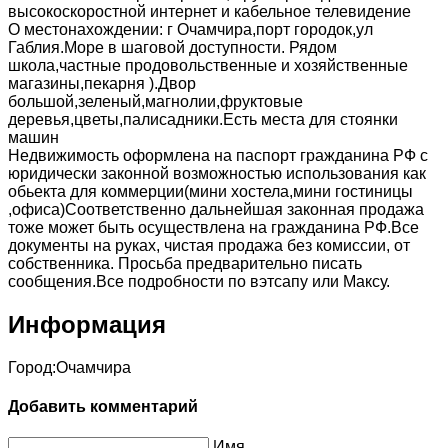
высокоскоростной интернет и кабельное телевидение
О местонахождении: г Очамчира,порт городок,ул
Габлия.Море в шаговой доступности. Рядом
школа,частные продовольственные и хозяйственные
магазины,пекарня ).Двор
большой,зеленый,магнолии,фруктовые
деревья,цветы,палисадники.Есть места для стоянки
машин
Недвижимость оформлена на паспорт гражданина РФ с
юридически законной возможностью использования как
обьекта для коммерции(мини хостела,мини гостиницы
,офиса)Соответственно дальнейшая законная продажа
тоже может быть осуществлена на гражданина РФ.Все
документы на руках, чистая продажа без комиссии, от
собственника. Просьба предварительно писать
сообщения.Все подробности по вэтсапу или Максу.
Информация
Город:
Очамчира
Добавить комментарий
Имя