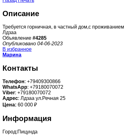
Назад
Печать
Описание
Требуется горничная, в частный дом,с проживанием
Лдзаа
Объявление
#4285
Опубликовано 04-06-2023
В избранное
Марина
Контакты
Телефон
: +79409300866
WhatsApp
: +79180070072
Viber
: +79180070072
Адрес
: Лдзаа ул.Речная 25
Цена:
60 000 ₽
Информация
Город:
Пицунда