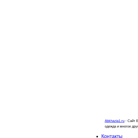
Abkhazia1.ru
-
Сайт Б
одежда и многое дру
Контакты