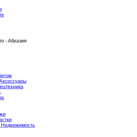
я
те
о - Абхазия
бегом
 Аксессуары
пецтехника
ь
ор
джи
астки
 Недвижимость