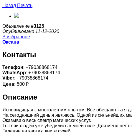
Назад
Печать
Объявление
#3125
Опубликовано 11-12-2020
В избранное
Оксана
Контакты
Телефон
: +79038868174
WhatsApp
: +79038868174
Viber
: +79038868174
Цена:
500 ₽
Описание
Ясновидящая с многолетним опытом. Все обещают - а я д
На сегодняшний день я являюсь. Одной из сильнейших м
Оказываю весь спектр магических услуг.
Тысячи людей уже убедились в моей силе. Для меня нет н
Гадание на картах, книге судеб.