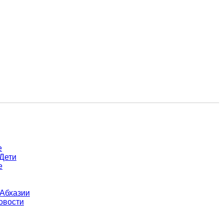
е
Дети
е
 Абхазии
овости