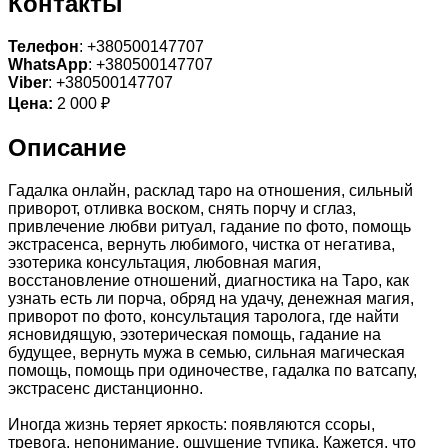
Контакты
Телефон
: +380500147707
WhatsApp
: +380500147707
Viber
: +380500147707
Цена:
2 000 ₽
Описание
Гадалка онлайн, расклад таро на отношения, сильный
приворот, отливка воском, снять порчу и сглаз,
привлечение любви ритуал, гадание по фото, помощь
экстрасенса, вернуть любимого, чистка от негатива,
эзотерика консультация, любовная магия,
восстановление отношений, диагностика на Таро, как
узнать есть ли порча, обряд на удачу, денежная магия,
приворот по фото, консультация таролога, где найти
ясновидящую, эзотерическая помощь, гадание на
будущее, вернуть мужа в семью, сильная магическая
помощь, помощь при одиночестве, гадалка по ватсапу,
экстрасенс дистанционно.
Иногда жизнь теряет яркость: появляются ссоры,
тревога, непонимание, ощущение тупика. Кажется, что