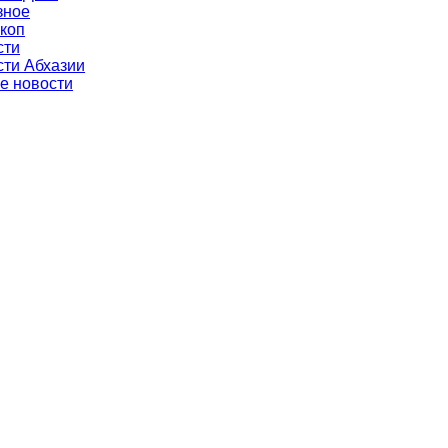
зное
коп
сти
ти Абхазии
е новости