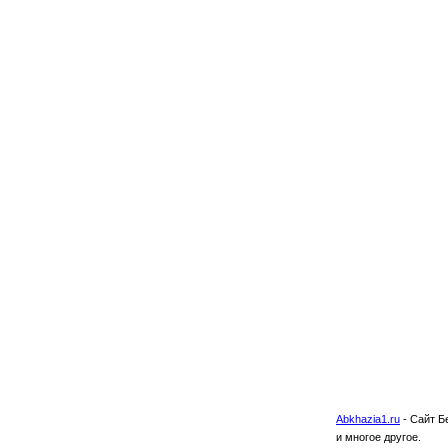
Abkhazia1.ru
-
Сайт Б
и многое другое.