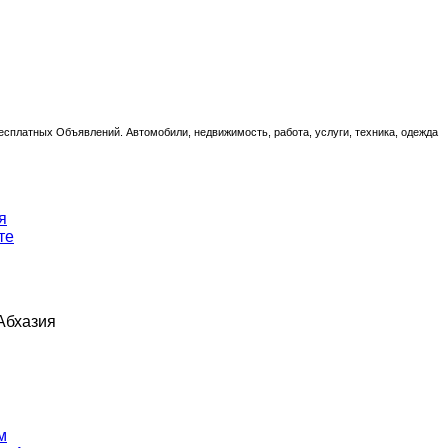
есплатных Объявлений. Автомобили, недвижимость, работа, услуги, техника, одежда
я
те
 Абхазия
м