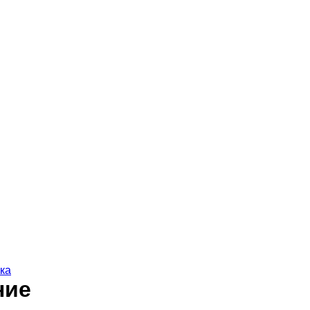
ка
ние