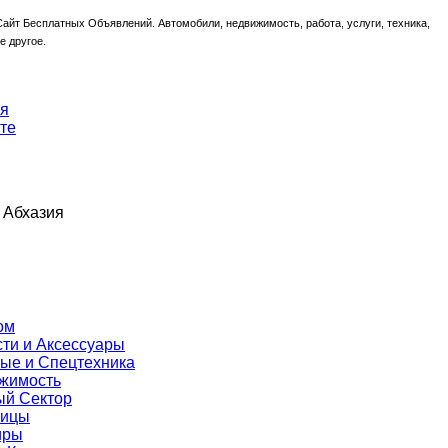
Сайт Бесплатных Объявлений. Автомобили, недвижимость, работа, услуги, техника,
е другое.
ия
те
- Абхазия
ом
ти и Аксессуары
вые и Спецтехника
жимость
ый Сектор
ницы
иры