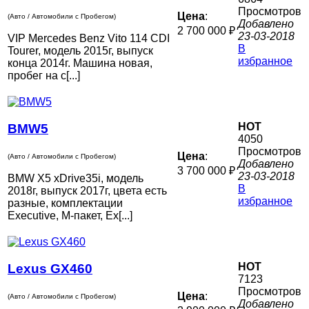
Просмотров
Цена
:
(Авто / Автомобили с Пробегом)
Добавлено
2 700 000 ₽
23-03-2018
VIP Mercedes Benz Vito 114 CDI
В
Tourer, модель 2015г, выпуск
избранное
конца 2014г. Машина новая,
пробег на с[...]
HOT
BMW5
4050
Просмотров
Цена
:
(Авто / Автомобили с Пробегом)
Добавлено
3 700 000 ₽
23-03-2018
BMW X5 xDrive35i, модель
В
2018г, выпуск 2017г, цвета есть
избранное
разные, комплектации
Executive, M-пакет, Ex[...]
HOT
Lexus GX460
7123
Просмотров
Цена
:
(Авто / Автомобили с Пробегом)
Добавлено