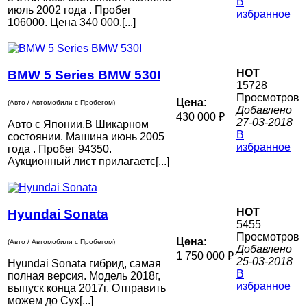
В
июль 2002 года . Пробег
избранное
106000. Цена 340 000.[...]
HOT
BMW 5 Series BMW 530I
15728
Просмотров
Цена
:
(Авто / Автомобили с Пробегом)
Добавлено
430 000 ₽
27-03-2018
Авто с Японии.B Шикарном
В
состоянии. Машина июнь 2005
избранное
года . Пробег 94350.
Аукционный лист прилагаетс[...]
HOT
Hyundai Sonata
5455
Просмотров
Цена
:
(Авто / Автомобили с Пробегом)
Добавлено
1 750 000 ₽
25-03-2018
Hyundai Sonata гибрид, самая
В
полная версия. Модель 2018г,
избранное
выпуск конца 2017г. Отправить
можем до Сух[...]