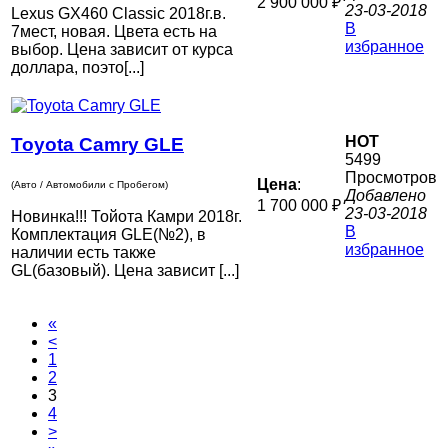
2 900 000 ₽
23-03-2018
Lexus GX460 Classic 2018г.в.
В
7мест, новая. Цвета есть на
избранное
выбор. Цена зависит от курса
доллара, поэто[...]
HOT
Toyota Camry GLE
5499
Просмотров
Цена
:
(Авто / Автомобили с Пробегом)
Добавлено
1 700 000 ₽
23-03-2018
Новинка!!! Тойота Камри 2018г.
В
Комплектация GLE(№2), в
избранное
наличии есть также
GL(базовый). Цена зависит [...]
«
<
1
2
3
4
>