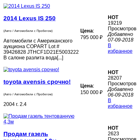
HOT
2014 Lexus IS 250
19219
Просмотров
Цена
:
(Авто / Автомобили с Пробегом)
Добавлено
795 000 ₽
07-09-2018
Автомобили с Американского
В
аукциона COPART Lot #
избранное
39426828 JTHCF1D21E5003222
В салоне разлита вода[...]
HOT
28207
toyota avensis срочно!
Просмотров
Цена
:
Добавлено
150 000 ₽
06-09-2018
(Авто / Автомобили с Пробегом)
В
2004 г. 2.4
избранное
HOT
Продам газель
2623
Просмотров