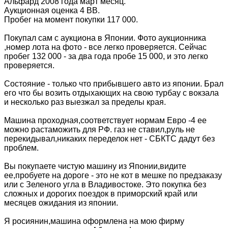
Альфард 2008 года март месяц.
Аукционная оценка 4 ВВ.
Пробег на момент покупки 117 000.
Покупал сам с аукциона в Японии. Фото аукционника
,номер лота на фото - все легко проверяется. Сейчас
пробег 132 000 - за два года пробе 15 000, и это легко
проверяется.
Состояние - только что прибывшего авто из японии. Брал
его что бы возить отдыхающих на свою турбау с вокзала
и несколько раз выезжал за пределы края.
Машина проходная,соответствует нормам Евро -4 ее
можно растаможить для РФ. газ не ставил,руль не
перекидывал,никаких переделок нет - СБКТС дадут без
проблем.
Вы покупаете чистую машину из Японии,видите
ее,пробуете на дороге - это не кот в мешке по предзаказу
или с Зеленого угла в Владивостоке. Это покупка без
сложных и дорогих поездок в приморский край или
месяцев ожидания из японии.
Я росиянин,машина оформлена на мою фирму