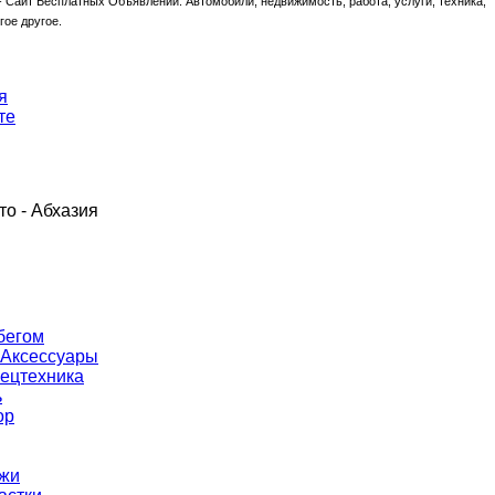
-
Сайт Бесплатных Объявлений. Автомобили, недвижимость, работа, услуги, техника,
гое другое.
я
те
то - Абхазия
бегом
 Аксессуары
пецтехника
ь
ор
джи