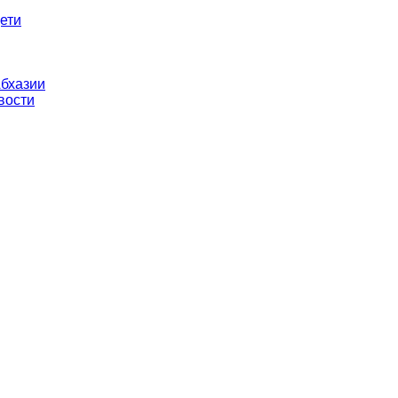
ети
бхазии
вости