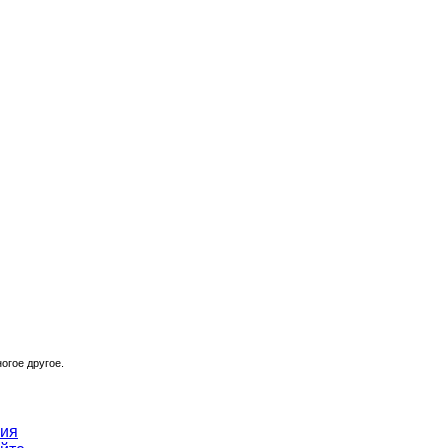
огое другое.
ния