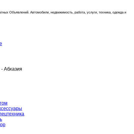
тных Объявлений. Автомобили, недвижимость, работа, услуги, техника, одежда и
е
 - Абхазия
гом
ксессуары
пецтехника
ь
тор