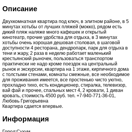
Описание
Двухкомнатная квартира под ключ, в элитном районе, в 5
минутах хотьбы от лучших пляжей (мокко), рядом есть
дикий пляж наляже много кафешек и открытый
кинотеатр, прочие удобства для отдыха, в 3 минутах
хотьбы очень хорошая дешовая столовая, в шаговой
доступности 4 ресторана, дендропарк, парк для отдыха в
тени и жару, 2 раза в неделю работает маленький
крестьянский рыночек, пользоваться транспортом
практически не надо кроме поездок на центральный
рынок и экскурсии, квартира на 1 этаже, кирпичного дома
с толстыми стенами, комнаты смежные, все необходимое
для проживания имеется, все простенько чисто уютно,
прохладно тихо, есть кондиционер, стиралка, телевизор,
вай фай и прочее, спальных мест 4, 2 кровати, 1 диван
кровать, стоимость 4500 руб. тел. +7-940-771-36-01,
Любовь Григорьевна
Квартира сдается впервые.
Информация
Город:
Сухум