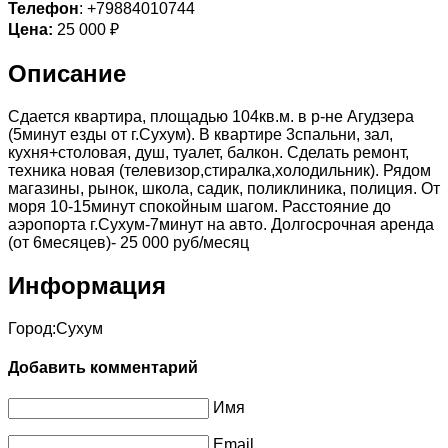
Телефон
: +79884010744
Цена:
25 000 ₽
Описание
Сдается квартира, площадью 104кв.м. в р-не Агудзера
(5минут езды от г.Сухум). В квартире 3спальни, зал,
кухня+столовая, душ, туалет, балкон. Сделать ремонт,
техника новая (телевизор,стиралка,холодильник). Рядом
магазины, рынок, школа, садик, поликлиника, полиция. От
моря 10-15минут спокойным шагом. Расстояние до
аэропорта г.Сухум-7минут на авто. Долгосрочная аренда
(от 6месяцев)- 25 000 руб/месяц
Информация
Город:
Сухум
Добавить комментарий
Имя
Email