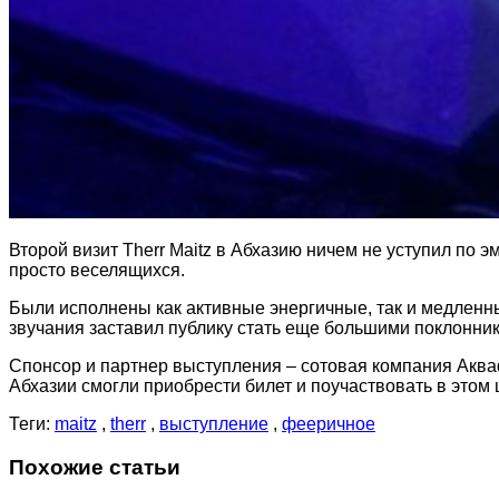
Второй визит Therr Maitz в Абхазию ничем не уступил по
просто веселящихся.
Были исполнены как активные энергичные, так и медленн
звучания заставил публику стать еще большими поклонник
Спонсор и партнер выступления – сотовая компания Акваф
Абхазии смогли приобрести билет и поучаствовать в этом ш
Теги:
maitz
,
therr
,
выступление
,
фееричное
Похожие статьи