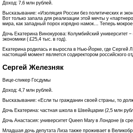
Доход: 7,6 млн рублей.
Высказывание: «Изоляция России без политических и эко
Вот только запала для реализации этой мечты у «партнер
мира, как западный порох изрядно намок… Теперь мокрое
Дочь Екатерина Винокурова: Колумбийский университет − ф
экономики ( £25,4 тыс. в год).
Екатерина родилась и выросла в Нью-Йорке, где Сергей Ла
настоящий момент является содиректором российского отд
Сергей Железняк
Вице-спикер Госдумы
Доход: 4,7 млн рублей.
Высказывание: «Если ты гражданин своей страны, то долж
Дочь Екатерина: частная школа в Швейцарии (2,5 млн рубл
Дочь Анастасия: университет Queen Mary в Лондоне (в сред
Младшая дочь депутата Лиза также проживает в Великобрит