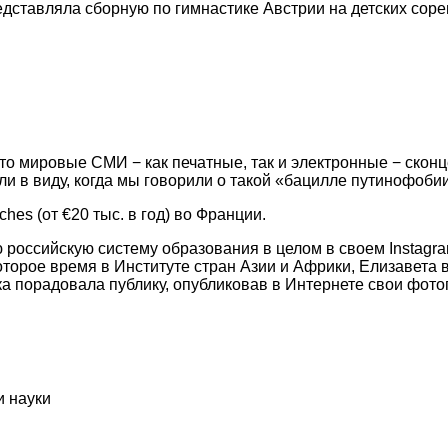
редставляла сборную по гимнастике Австрии на детских сор
, что мировые СМИ − как печатные, так и электронные − с
и в виду, когда мы говорили о такой «бацилле путинофоби
es (от €20 тыс. в год) во Франции.
 российскую систему образования в целом в своем Instagra
торое время в Институте стран Азии и Африки, Елизавета в
ка порадовала публику, опубликовав в Интернете свои фото
и науки