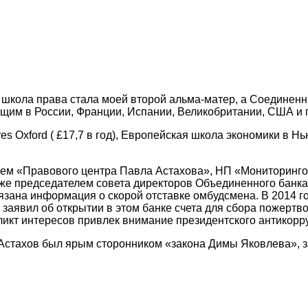
я школа права стала моей второй альма-матер, а Соединен
ущим в России, Франции, Испании, Великобритании, США и 
 Oxford ( £17,7 в год), Европейская школа экономики в Нью
лем «Правового центра Павла Астахова», НП «Мониторинго
акже председателем совета директоров Объединенного бан
язана информация о скорой отставке омбудсмена. В 2014 г
 заявил об открытии в этом банке счета для сбора пожертв
ликт интересов привлек внимание президентского антикорр
Астахов был ярым сторонником «закона Димы Яковлева», з