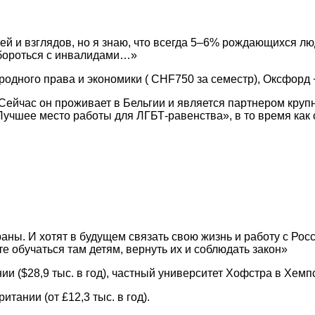
 и взглядов, но я знаю, что всегда 5–6% рождающихся лю
е бороться с инвалидами…»
дного права и экономики ( CHF750 за семестр), Оксфорд − 
 Сейчас он проживает в Бельгии и является партнером кр
«Лучшее место работы для ЛГБТ-равенства», в то время как
раны. И хотят в будущем связать свою жизнь и работу с Ро
те обучаться там детям, вернуть их и соблюдать закон»
($28,9 тыс. в год), частный университет Хофстра в Хемпсте
ании (от £12,3 тыс. в год).