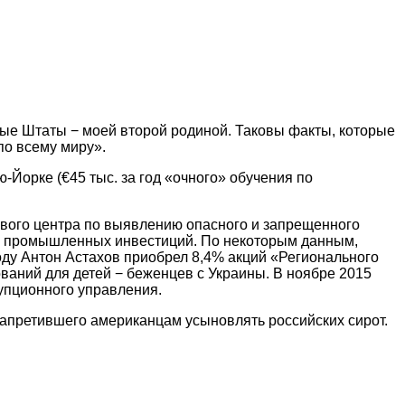
ные Штаты − моей второй родиной. Таковы факты, которые
по всему миру».
-Йорке (€45 тыс. за год «очного» обучения по
вого центра по выявлению опасного и запрещенного
ка промышленных инвестиций. По некоторым данным,
оду Антон Астахов приобрел 8,4% акций «Регионального
ований для детей − беженцев с Украины. В ноябре 2015
упционного управления.
апретившего американцам усыновлять российских сирот.