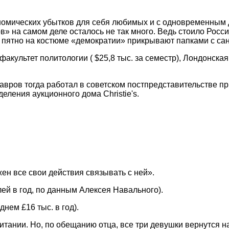
номических убытков для себя любимых и с одновременным 
ов» на самом деле осталось не так много. Ведь стоило Рос
 пятно на костюме «демократии» прикрывают папками с са
акультет политологии ( $25,8 тыс. за семестр), Лондонская
вров тогда работал в советском постпредставительстве при
еления аукционного дома Christie's.
ен все свои действия связывать с ней».
ей в год, по данным Алексея Навального).
нем £16 тыс. в год).
ании. Но, по обещанию отца, все три девушки вернутся на 