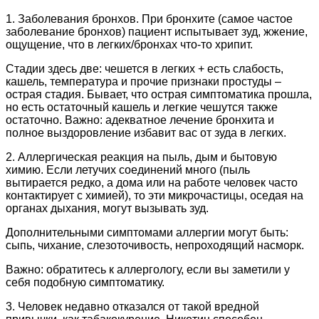
1. Заболевания бронхов. При бронхите (самое частое
заболевание бронхов) пациент испытывает зуд, жжение,
ощущение, что в легких/бронхах что-то хрипит.
Стадии здесь две: чешется в легких + есть слабость,
кашель, температура и прочие признаки простуды –
острая стадия. Бывает, что острая симптоматика прошла,
но есть остаточный кашель и легкие чешутся также
остаточно. Важно: адекватное лечение бронхита и
полное выздоровление избавит вас от зуда в легких.
2. Аллергическая реакция на пыль, дым и бытовую
химию. Если летучих соединений много (пыль
вытирается редко, а дома или на работе человек часто
контактирует с химией), то эти микрочастицы, оседая на
органах дыхания, могут вызывать зуд.
Дополнительными симптомами аллергии могут быть:
сыпь, чихание, слезоточивость, непроходящий насморк.
Важно: обратитесь к аллергологу, если вы заметили у
себя подобную симптоматику.
3. Человек недавно отказался от такой вредной