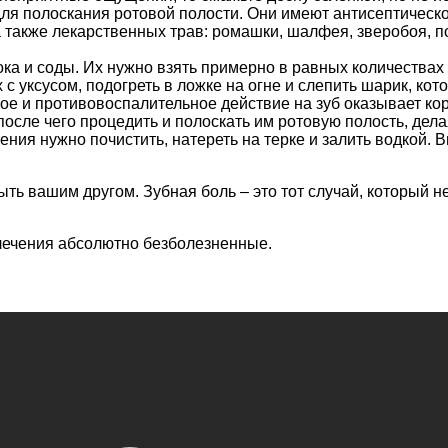
я полоскания ротовой полости. Они имеют антисептическо
а также лекарственных трав: ромашки, шалфея, зверобоя, п
ка и соды. Их нужно взять примерно в равных количествах 
 с уксусом, подогреть в ложке на огне и слепить шарик, ко
и противовоспалительное действие на зуб оказывает кора 
после чего процедить и полоскать им ротовую полость, дела
ения нужно почистить, натереть на терке и залить водкой. 
ыть вашим другом. Зубная боль – это тот случай, который 
 лечения абсолютно безболезненные.