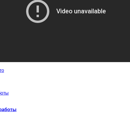
то
 работы