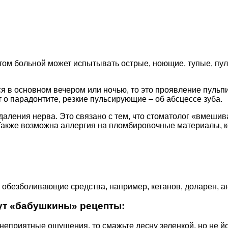
 этом больной может испытывать острые, ноющие, тупые, 
 в основном вечером или ночью, то это проявление пульпи
о парадонтите, резкие пульсирующие – об абсцессе зуба.
аления нерва. Это связано с тем, что стоматолог «вмешив
 Также возможна аллергия на пломбировочные материалы, к
 обезболивающие средства, например, кетанов, доларен, а
дут «бабушкины» рецепты:
 неприятные ощущения, то смажьте десну зеленкой, но не й