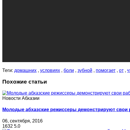
Теги:
домашних
,
условиях
,
боли
,
зубной
,
помогает
,
от
,
ч
Похожие статьи
Новости Абхазии
Молодые абхазские режиссеры демонстрируют свои
06, сентября, 2016
1632
5.0