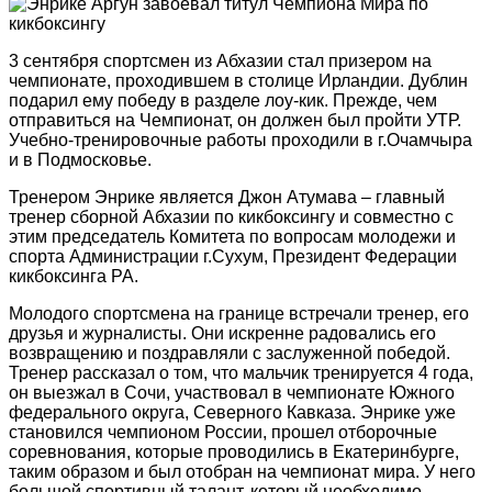
3 сентября спортсмен из Абхазии стал призером на
чемпионате, проходившем в столице Ирландии. Дублин
подарил ему победу в разделе лоу-кик. Прежде, чем
отправиться на Чемпионат, он должен был пройти УТР.
Учебно-тренировочные работы проходили в г.Очамчыра
и в Подмосковье.
Тренером Энрике является Джон Атумава – главный
тренер сборной Абхазии по кикбоксингу и совместно с
этим председатель Комитета по вопросам молодежи и
спорта Администрации г.Сухум, Президент Федерации
кикбоксинга РА.
Молодого спортсмена на границе встречали тренер, его
друзья и журналисты. Они искренне радовались его
возвращению и поздравляли с заслуженной победой.
Тренер рассказал о том, что мальчик тренируется 4 года,
он выезжал в Сочи, участвовал в чемпионате Южного
федерального округа, Северного Кавказа. Энрике уже
становился чемпионом России, прошел отборочные
соревнования, которые проводились в Екатеринбурге,
таким образом и был отобран на чемпионат мира. У него
большой спортивный талант, который необходимо