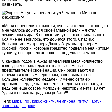
развивать.
«Меня переполняют эмоции, очень счастлив, наконец-то
мне удалось добиться своей главной цели – я стал
чемпионом мира. В первые минуты после финального
боя мне не верилось, что добился этого. Спасибо
большое моему тренеру Джону Атумава, тренерам
сборной России, которые грамотно подвели меня к этому
турниру, все прошло хорошо», - поделился чемпион.
С каждым годом в Абхазии увеличивается количество
«звездочек» - молодых и отважных, смелых
представителей своей нации. Они развиваются и
стремятся к новым вершинам, завоевывают все
большее количество медалей. Именно от таких
прорывов сердце наполняется гордостью за страну, а
ведь они еще совсем молодые, некоторым нет и 18 лет.
Удачи и новых наград вам ребята!!!
Теги:
мира
,
по
,
кикбоксингу
,
чемпиона
,
титул
,
аргун
,
завоевал
,
энрике